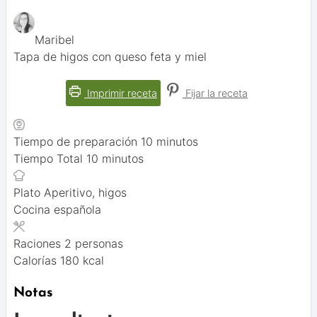
Maribel
Tapa de higos con queso feta y miel
Imprimir receta
Fijar la receta
minutos
Tiempo de preparación
10
minutos
minutos
Tiempo Total
10
minutos
Plato
Aperitivo, higos
Cocina
española
Raciones
2
personas
Calorías
180
kcal
Notas